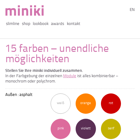
EN
slimline
shop
lookbook
awards
kontakt
15 farben – unendliche
möglichkeiten
Stellen Sie Ihre miniki individuell zusammen.
In der Farbgebung der einzelnen
Module
ist alles kombinierbar –
monochrom oder polychrom.
Außen : asphalt
weiß
orange
rot
pink
violett
senf