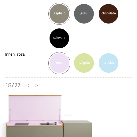
asphalt
grau
chocolate
schwarz
Innen : rosa
rosa
hellgrün
hellblau
18/27
<
>
schließen